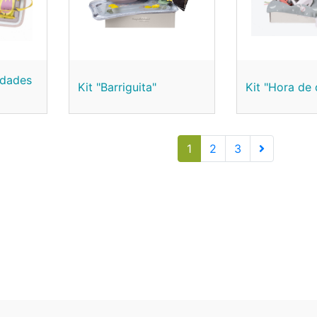
idades
Kit "Barriguita"
Kit "Hora de 
1
2
3