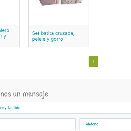
alero
Set batita cruzada,
) y
pelele y gorro
1
anos un mensaje