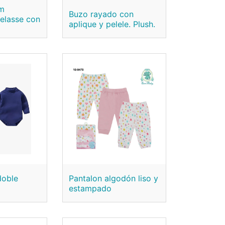
im
Buzo rayado con
telasse con
aplique y pelele. Plush.
doble
Pantalon algodón liso y
estampado