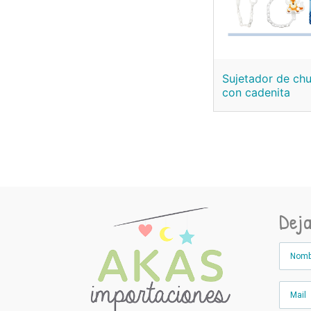
Sujetador de ch
con cadenita
Dej