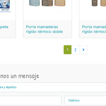
upete
Porta mamaderas
Porta mamad
rígido térmico doble
rígido térmic
1
2
anos un mensaje